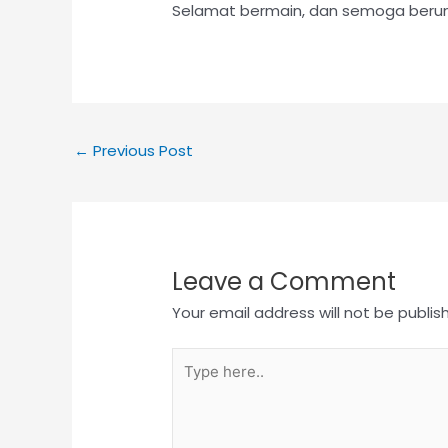
Selamat bermain, dan semoga beru
←
Previous Post
Leave a Comment
Your email address will not be publis
Type
here..