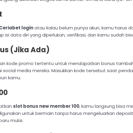
t
Ceriabet login
atau kalau belum punya akun, kamu harus da
 isi data diri yang diperlukan, verifikasi, dan kamu sudah bis
us (Jika Ada)
n kode promo tertentu untuk mendapatkan bonus tambahan.
alui social media mereka. Masukkan kode tersebut saat pend
kun kamu.
100
patkan
slot bonus new member 100
, kamu langsung bisa m
a digunakan untuk bermain tanpa harus mengeluarkan deposit
aru mulai.