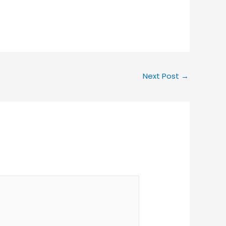
Next Post
→