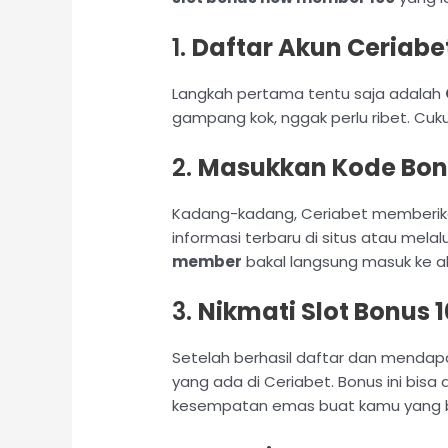
1.
Daftar Akun Ceriabe
Langkah pertama tentu saja adalah
gampang kok, nggak perlu ribet. Cukup
2.
Masukkan Kode Bon
Kadang-kadang, Ceriabet memberika
informasi terbaru di situs atau mel
member
bakal langsung masuk ke a
3.
Nikmati Slot Bonus 
Setelah berhasil daftar dan menda
yang ada di Ceriabet. Bonus ini bis
kesempatan emas buat kamu yang b