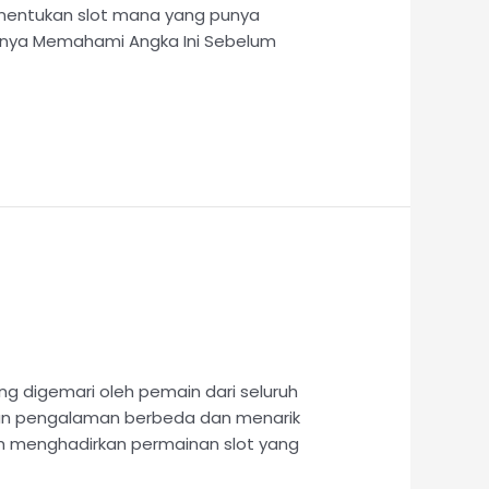
enentukan slot mana yang punya
ingnya Memahami Angka Ini Sebelum
ng digemari oleh pemain dari seluruh
kan pengalaman berbeda dan menarik
lah menghadirkan permainan slot yang