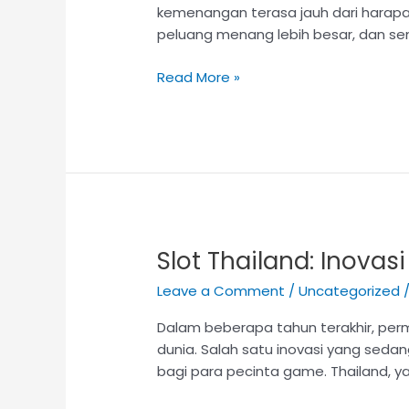
yang
kemenangan terasa jauh dari harapa
Gacor
peluang menang lebih besar, dan sem
Hari
Ini
Read More »
Slot Thailand: Inov
Slot
Thailand:
Leave a Comment
/
Uncategorized
Inovasi
Game
Dalam beberapa tahun terakhir, perma
yang
dunia. Salah satu inovasi yang se
Membuat
bagi para pecinta game. Thailand, y
Ketagihan