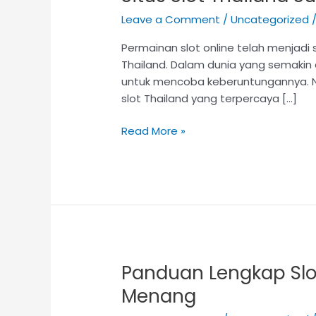
Slot
Leave a Comment
/
Uncategorized
Thailand
Super
Permainan slot online telah menjadi s
Gacor:
Thailand. Dalam dunia yang semakin
Tempat
untuk mencoba keberuntungannya. 
Main
slot Thailand yang terpercaya […]
Paling
Aman
Read More »
Panduan Lengkap Slot
Panduan
Lengkap
Menang
Slot