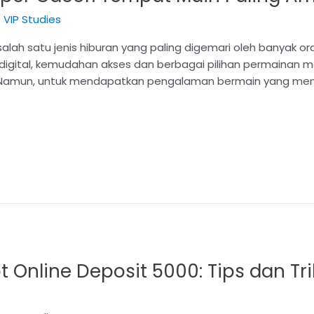
/
VIP Studies
alah satu jenis hiburan yang paling digemari oleh banyak oran
 digital, kemudahan akses dan berbagai pilihan permainan 
Namun, untuk mendapatkan pengalaman bermain yang meny
 Online Deposit 5000: Tips dan Tri