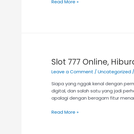
Read More »
Slot 777 Online, Hibu
Slot
777
Leave a Comment
/
Uncategorized
Online,
Hiburan
Siapa yang nggak kenal dengan perma
Digital
digital, dan salah satu yang jadi pe
yang
apalagi dengan beragam fitur menari
Lagi
Naik
Read More »
Daun