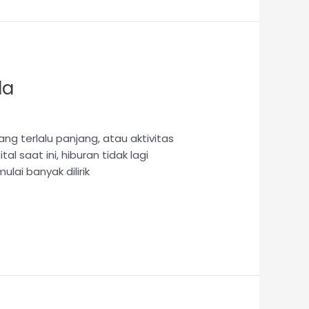
da
ng terlalu panjang, atau aktivitas
l saat ini, hiburan tidak lagi
lai banyak dilirik