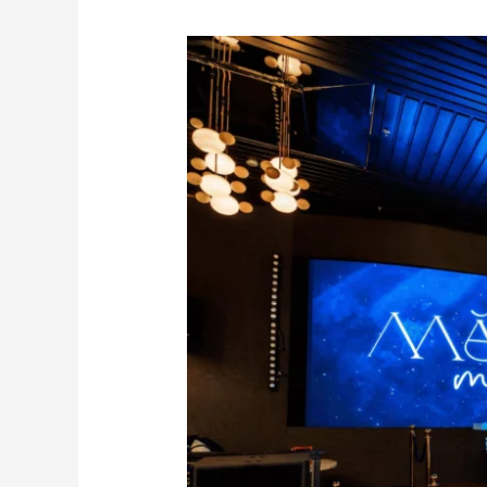
Mamma
Mia
Café:
A
Taste
of
Italy
Without
Leaving
Your
Neighborhood