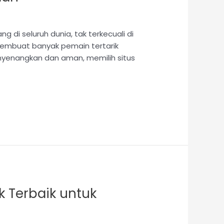
g di seluruh dunia, tak terkecuali di
membuat banyak pemain tertarik
enangkan dan aman, memilih situs
k Terbaik untuk