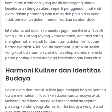
komunitas tradisional yang masih memegang prinsip
keselarasan dengan alam, seperti penggunaan material
alami dalam pembangunan rumah dan pola hidup yang
tidak berlebihan dalam memanfaatkan sumber daya.
Interaksi sosial dalam komunitas juga memiliki nilai filosofi
yang kuat. Gotong royong, kebersamaan, dan rasa saling
menghormati menjadi fondasi utama dalam kehidupan
bermasyarakat. Nilai-nilai ini membentuk struktur sosial
yang kuat dan harmonis, di mana setiap individu memiliki
peran penting dalam menjaga keseimbangan komunitas.
Harmoni Kuliner dan Identitas
Budaya
Selain alam dan tradisi, kuliner juga menjadi bagian penting
dalam memahami filosofi kehidupan suatu masyarakat.
Makanan tradisional sering kali mencerminkan sejarah
panjang, kondisi geografis, serta nilai budaya yang dianut