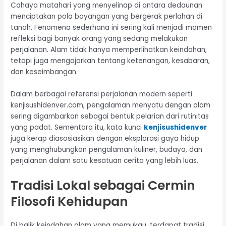
Cahaya matahari yang menyelinap di antara dedaunan
menciptakan pola bayangan yang bergerak perlahan di
tanah. Fenomena sederhana ini sering kali menjadi momen
refleksi bagi banyak orang yang sedang melakukan
perjalanan. Alam tidak hanya memperlihatkan keindahan,
tetapi juga mengajarkan tentang ketenangan, kesabaran,
dan keseimbangan.
Dalam berbagai referensi perjalanan modern seperti
kenjisushidenver.com, pengalaman menyatu dengan alam
sering digambarkan sebagai bentuk pelarian dari rutinitas
yang padat. Sementara itu, kata kunci
kenjisushidenver
juga kerap diasosiasikan dengan eksplorasi gaya hidup
yang menghubungkan pengalaman kuliner, budaya, dan
perjalanan dalam satu kesatuan cerita yang lebih luas.
Tradisi Lokal sebagai Cermin
Filosofi Kehidupan
Di balik keindahan alam yang memukau, terdapat tradisi