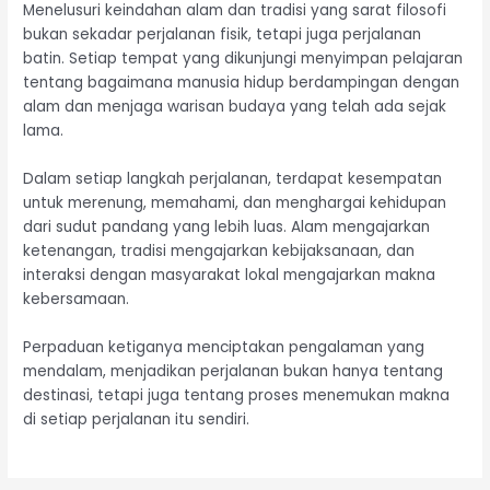
Menelusuri keindahan alam dan tradisi yang sarat filosofi
bukan sekadar perjalanan fisik, tetapi juga perjalanan
batin. Setiap tempat yang dikunjungi menyimpan pelajaran
tentang bagaimana manusia hidup berdampingan dengan
alam dan menjaga warisan budaya yang telah ada sejak
lama.
Dalam setiap langkah perjalanan, terdapat kesempatan
untuk merenung, memahami, dan menghargai kehidupan
dari sudut pandang yang lebih luas. Alam mengajarkan
ketenangan, tradisi mengajarkan kebijaksanaan, dan
interaksi dengan masyarakat lokal mengajarkan makna
kebersamaan.
Perpaduan ketiganya menciptakan pengalaman yang
mendalam, menjadikan perjalanan bukan hanya tentang
destinasi, tetapi juga tentang proses menemukan makna
di setiap perjalanan itu sendiri.