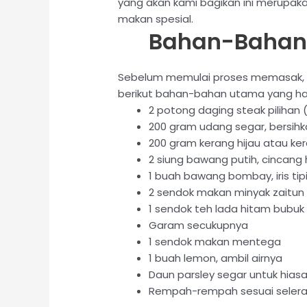
yang akan kami bagikan ini merupaka
makan spesial.
Bahan-Bahan
Sebelum memulai proses memasak, pa
berikut bahan-bahan utama yang har
2 potong daging steak pilihan (s
200 gram udang segar, bersihk
200 gram kerang hijau atau ke
2 siung bawang putih, cincang 
1 buah bawang bombay, iris tip
2 sendok makan minyak zaitun
1 sendok teh lada hitam bubuk
Garam secukupnya
1 sendok makan mentega
1 buah lemon, ambil airnya
Daun parsley segar untuk hias
Rempah-rempah sesuai selera 