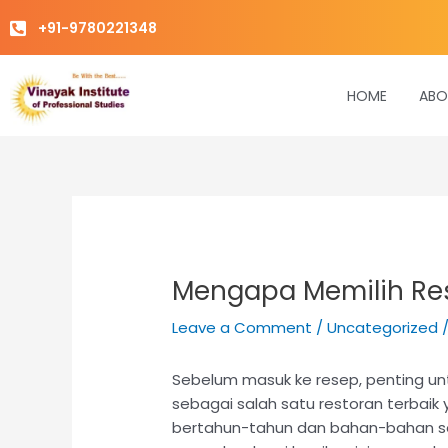
Skip
+91-9780221348
to
content
HOME
ABO
Mengapa Memilih Res
Leave a Comment
/
Uncategorized
/
Sebelum masuk ke resep, penting u
sebagai salah satu restoran terbai
bertahun-tahun dan bahan-bahan se