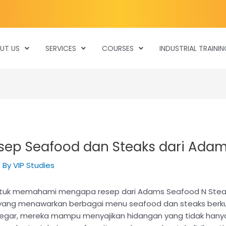
UT US
SERVICES
COURSES
INDUSTRIAL TRAININ
ep Seafood dan Steaks dari Ada
 By
VIP Studies
ntuk memahami mengapa resep dari Adams Seafood N Steak
k yang menawarkan berbagai menu seafood dan steaks berku
gar, mereka mampu menyajikan hidangan yang tidak hanya 