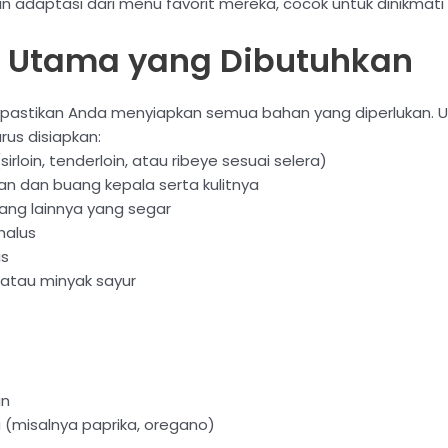
n adaptasi dari menu favorit mereka, cocok untuk dinikmati 
 Utama yang Dibutuhkan
stikan Anda menyiapkan semua bahan yang diperlukan. Unt
us disiapkan:
irloin, tenderloin, atau ribeye sesuai selera)
an dan buang kepala serta kulitnya
rang lainnya yang segar
halus
is
 atau minyak sayur
an
(misalnya paprika, oregano)