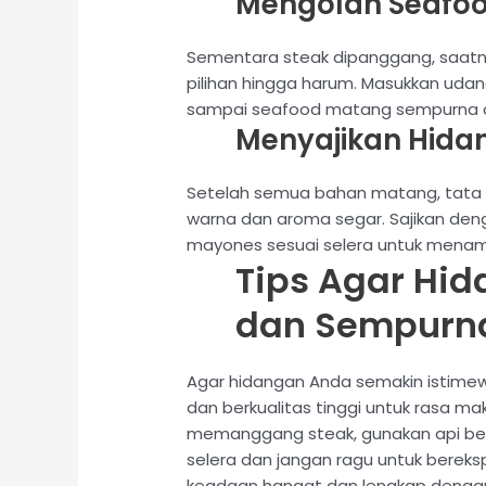
Mengolah Seafoo
Sementara steak dipanggang, saat
pilihan hingga harum. Masukkan udan
sampai seafood matang sempurna da
Menyajikan Hida
Setelah semua bahan matang, tata s
warna dan aroma segar. Sajikan den
mayones sesuai selera untuk menam
Tips Agar Hid
dan Sempurn
Agar hidangan Anda semakin istimewa
dan berkualitas tinggi untuk rasa m
memanggang steak, gunakan api bes
selera dan jangan ragu untuk bereks
keadaan hangat dan lengkap dengan 