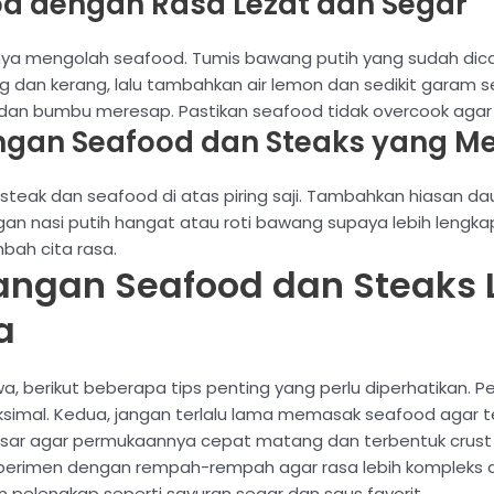
d dengan Rasa Lezat dan Segar
nya mengolah seafood. Tumis bawang putih yang sudah d
g dan kerang, lalu tambahkan air lemon dan sedikit garam 
n bumbu meresap. Pastikan seafood tidak overcook agar 
ngan Seafood dan Steaks yang 
teak dan seafood di atas piring saji. Tambahkan hiasan da
gan nasi putih hangat atau roti bawang supaya lebih lengk
bah cita rasa.
angan Seafood dan Steaks L
a
, berikut beberapa tips penting yang perlu diperhatikan. P
aksimal. Kedua, jangan terlalu lama memasak seafood agar te
ar agar permukaannya cepat matang dan terbentuk crust 
perimen dengan rempah-rempah agar rasa lebih kompleks da
pelengkap seperti sayuran segar dan saus favorit.