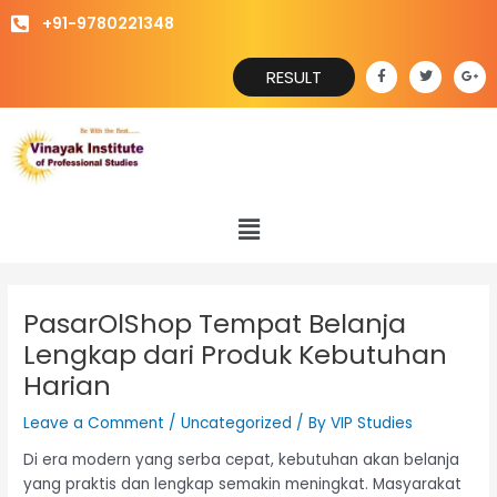
Skip
+91-9780221348
to
content
F
T
G
RESULT
a
w
o
c
i
o
e
t
g
b
t
l
o
e
e
o
r
-
k
p
-
l
f
u
s
Menu
-
g
PasarOlShop Tempat Belanja
Lengkap dari Produk Kebutuhan
Harian
Leave a Comment
/
Uncategorized
/ By
VIP Studies
Di era modern yang serba cepat, kebutuhan akan belanja
yang praktis dan lengkap semakin meningkat. Masyarakat