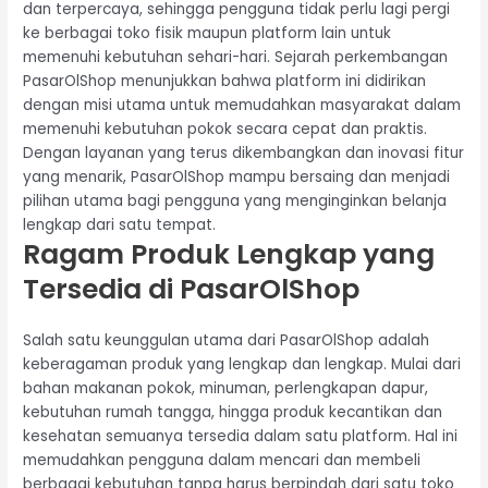
dan terpercaya, sehingga pengguna tidak perlu lagi pergi
ke berbagai toko fisik maupun platform lain untuk
memenuhi kebutuhan sehari-hari. Sejarah perkembangan
PasarOlShop menunjukkan bahwa platform ini didirikan
dengan misi utama untuk memudahkan masyarakat dalam
memenuhi kebutuhan pokok secara cepat dan praktis.
Dengan layanan yang terus dikembangkan dan inovasi fitur
yang menarik, PasarOlShop mampu bersaing dan menjadi
pilihan utama bagi pengguna yang menginginkan belanja
lengkap dari satu tempat.
Ragam Produk Lengkap yang
Tersedia di PasarOlShop
Salah satu keunggulan utama dari PasarOlShop adalah
keberagaman produk yang lengkap dan lengkap. Mulai dari
bahan makanan pokok, minuman, perlengkapan dapur,
kebutuhan rumah tangga, hingga produk kecantikan dan
kesehatan semuanya tersedia dalam satu platform. Hal ini
memudahkan pengguna dalam mencari dan membeli
berbagai kebutuhan tanpa harus berpindah dari satu toko