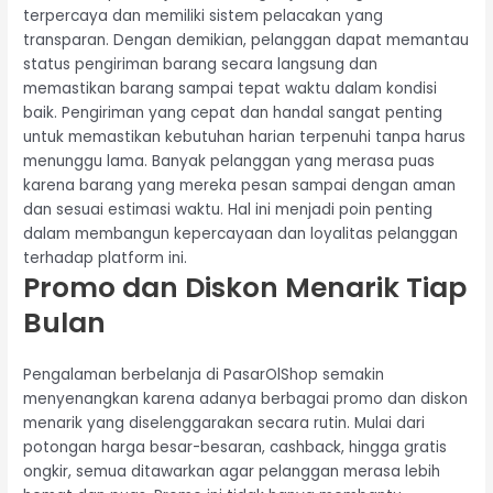
terpercaya dan memiliki sistem pelacakan yang
transparan. Dengan demikian, pelanggan dapat memantau
status pengiriman barang secara langsung dan
memastikan barang sampai tepat waktu dalam kondisi
baik. Pengiriman yang cepat dan handal sangat penting
untuk memastikan kebutuhan harian terpenuhi tanpa harus
menunggu lama. Banyak pelanggan yang merasa puas
karena barang yang mereka pesan sampai dengan aman
dan sesuai estimasi waktu. Hal ini menjadi poin penting
dalam membangun kepercayaan dan loyalitas pelanggan
terhadap platform ini.
Promo dan Diskon Menarik Tiap
Bulan
Pengalaman berbelanja di PasarOlShop semakin
menyenangkan karena adanya berbagai promo dan diskon
menarik yang diselenggarakan secara rutin. Mulai dari
potongan harga besar-besaran, cashback, hingga gratis
ongkir, semua ditawarkan agar pelanggan merasa lebih