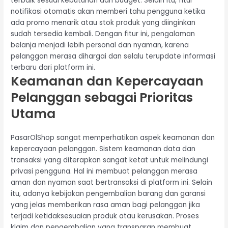
terbaik sesuai kebutuhan dan budget. Selain itu, fitur
notifikasi otomatis akan memberi tahu pengguna ketika
ada promo menarik atau stok produk yang diinginkan
sudah tersedia kembali. Dengan fitur ini, pengalaman
belanja menjadi lebih personal dan nyaman, karena
pelanggan merasa dihargai dan selalu terupdate informasi
terbaru dari platform ini.
Keamanan dan Kepercayaan
Pelanggan sebagai Prioritas
Utama
PasarOlShop sangat memperhatikan aspek keamanan dan
kepercayaan pelanggan. Sistem keamanan data dan
transaksi yang diterapkan sangat ketat untuk melindungi
privasi pengguna. Hal ini membuat pelanggan merasa
aman dan nyaman saat bertransaksi di platform ini. Selain
itu, adanya kebijakan pengembalian barang dan garansi
yang jelas memberikan rasa aman bagi pelanggan jika
terjadi ketidaksesuaian produk atau kerusakan. Proses
klaim dan pengembalian yang transparan membuat