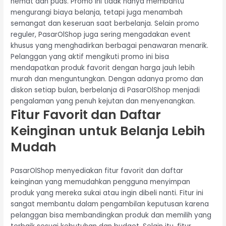
hemat dan puas. Promo ini tidak hanya membantu
mengurangi biaya belanja, tetapi juga menambah
semangat dan keseruan saat berbelanja. Selain promo
reguler, PasarOlShop juga sering mengadakan event
khusus yang menghadirkan berbagai penawaran menarik.
Pelanggan yang aktif mengikuti promo ini bisa
mendapatkan produk favorit dengan harga jauh lebih
murah dan menguntungkan. Dengan adanya promo dan
diskon setiap bulan, berbelanja di PasarOlShop menjadi
pengalaman yang penuh kejutan dan menyenangkan.
Fitur Favorit dan Daftar
Keinginan untuk Belanja Lebih
Mudah
PasarOlShop menyediakan fitur favorit dan daftar
keinginan yang memudahkan pengguna menyimpan
produk yang mereka sukai atau ingin dibeli nanti. Fitur ini
sangat membantu dalam pengambilan keputusan karena
pelanggan bisa membandingkan produk dan memilih yang