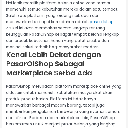
kini lebih memilih platform belanja online yang mampu
memenuhi semua kebutuhan mereka dalam satu tempat.
Salah satu platform yang sedang naik daun dan
menawarkan berbagai kemudahan adalah
pasarolshop
.
Artikel ini akan membahas secara lengkap tentang
keunggulan PasarOlShop sebagai tempat belanja lengkap
dari produk kebutuhan harian yang patut dicoba dan
menjadi solusi terbaik bagi masyarakat modern.
Kenal Lebih Dekat dengan
PasarOlShop Sebagai
Marketplace Serba Ada
PasarOlShop merupakan platform marketplace online yang
didesain untuk memenuhi kebutuhan masyarakat akan
produk-produk harian. Platform ini tidak hanya
menawarkan berbagai macam barang, tetapi juga
memberikan pengalaman berbelanja yang nyaman, aman,
dan efisien. Berbeda dari marketplace lain, PasarOlShop
berkomitmen untuk menjadi pusat belanja yang lengkap