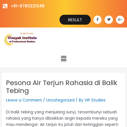
Skip
+91-9780221348
to
content
F
T
G
RESULT
a
w
o
c
i
o
e
t
g
b
t
l
o
e
e
o
r
-
k
p
-
l
f
u
s
Menu
-
g
Pesona Air Terjun Rahasia di Balik
Tebing
Leave a Comment
/
Uncategorized
/ By
VIP Studies
Di balik tebing yang menjulang sunyi, tersembunyi sebuah
rahasia yang hanya dibisikkan angin kepada mereka yang
mau mendengar. Air terjun itu jatuh dari ketinggian seperti