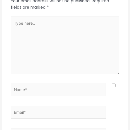
Your email address will not be published.
Required
fields are marked
*
Type
here..
Name*
Email*