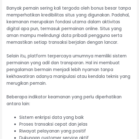
Banyak pemain sering kali tergoda oleh bonus besar tanpa
memperhatikan kredibilitas situs yang digunakan. Padahal,
keamanan merupakan fondasi utama dalam aktivitas
digital apa pun, termasuk permainan online. Situs yang
aman mampu melindungi data pribadi pengguna serta
memastikan setiap transaksi berjalan dengan lancar.
Selain itu, platform terpercaya umumnya memiliki sistem
permainan yang adil dan transparan. Hal ini membuat
pengalaman bermain menjadi lebih nyaman tanpa
kekhawatiran adanya manipulasi atau kendala teknis yang
merugikan pemain.
Beberapa indikator keamanan yang perlu diperhatikan
antara lain:
Sistem enkripsi data yang baik
Proses transaksi cepat dan jelas
Riwayat pelayanan yang positif
Dukungan customer service aktif