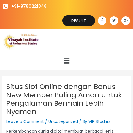
Skip
+91-9780221348
to
content
F
T
G
RESULT
a
w
o
c
i
o
e
t
g
b
t
l
o
e
e
o
r
-
k
p
-
l
f
u
s
Menu
-
g
Situs Slot Online dengan Bonus
New Member Paling Aman untuk
Pengalaman Bermain Lebih
Nyaman
Leave a Comment
/
Uncategorized
/ By
VIP Studies
Perkembangan dunia digital membuat berbagai jenis