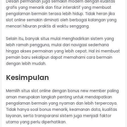
Desain permainan juga semakin modern dengan kualitas
grafis yang menarik dan fitur interaktif yang membuat
pengalaman bermain terasa lebih hidup. Tidak heran jika
slot online semakin diminati oleh berbagai kalangan yang
mencari hiburan praktis di waktu senggang.
Selain itu, banyak situs mulai menghadirkan sistem yang
lebih ramah pengguna, mulai dari navigasi sederhana
hingga akses permainan yang lebih cepat. Hal ini membuat
pemain baru sekalipun dapat memahami cara bermain
dengan lebih mudah.
Kesimpulan
Memilih situs slot online dengan bonus new member paling
aman merupakan langkah penting untuk mendapatkan
pengalaman bermain yang nyaman dan lebih terpercaya.
Tidak hanya soal bonus menarik, keamanan data, kualitas
layanan, serta transparansi sistem juga menjadi faktor
utama yang perlu diperhatikan.