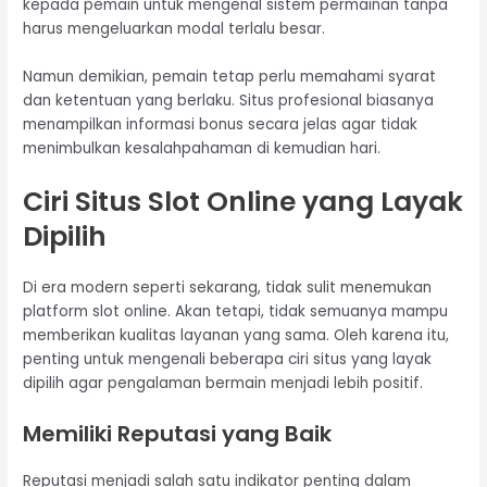
kepada pemain untuk mengenal sistem permainan tanpa
harus mengeluarkan modal terlalu besar.
Namun demikian, pemain tetap perlu memahami syarat
dan ketentuan yang berlaku. Situs profesional biasanya
menampilkan informasi bonus secara jelas agar tidak
menimbulkan kesalahpahaman di kemudian hari.
Ciri Situs Slot Online yang Layak
Dipilih
Di era modern seperti sekarang, tidak sulit menemukan
platform slot online. Akan tetapi, tidak semuanya mampu
memberikan kualitas layanan yang sama. Oleh karena itu,
penting untuk mengenali beberapa ciri situs yang layak
dipilih agar pengalaman bermain menjadi lebih positif.
Memiliki Reputasi yang Baik
Reputasi menjadi salah satu indikator penting dalam