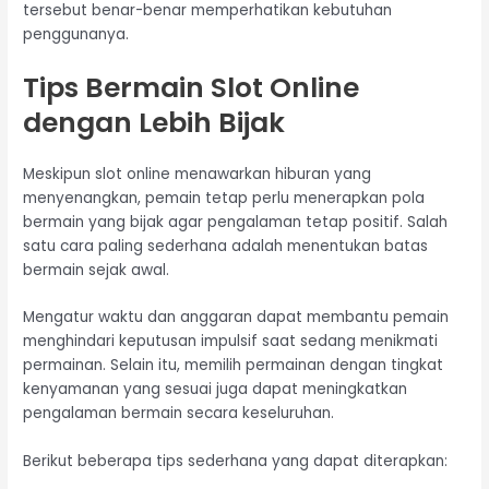
tersebut benar-benar memperhatikan kebutuhan
penggunanya.
Tips Bermain Slot Online
dengan Lebih Bijak
Meskipun slot online menawarkan hiburan yang
menyenangkan, pemain tetap perlu menerapkan pola
bermain yang bijak agar pengalaman tetap positif. Salah
satu cara paling sederhana adalah menentukan batas
bermain sejak awal.
Mengatur waktu dan anggaran dapat membantu pemain
menghindari keputusan impulsif saat sedang menikmati
permainan. Selain itu, memilih permainan dengan tingkat
kenyamanan yang sesuai juga dapat meningkatkan
pengalaman bermain secara keseluruhan.
Berikut beberapa tips sederhana yang dapat diterapkan: